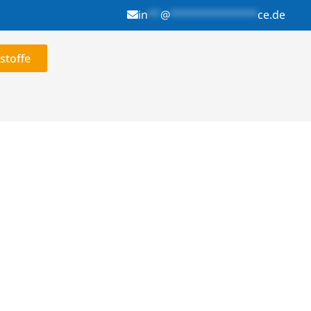
in
**
@
**************
ce.de
stoffe